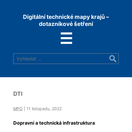
MPO,
Digitální technické mapy krajů –
dotazníkové šetření
Průzkum
Menu
☰
stavu
Vyhledat:
zmapování
dat
pro
DTI
DTM
MPO
|
11 listopadu, 2022
Dopravní a technická infrastruktura