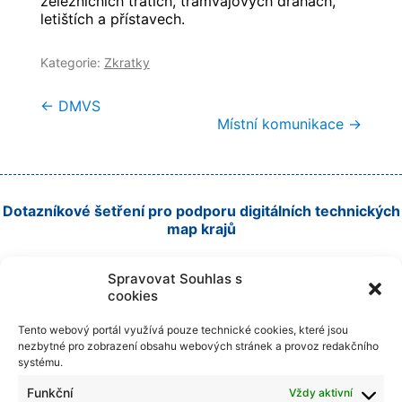
železničních tratích, tramvajových drahách,
letištích a přístavech.
Kategorie:
Zkratky
Navigace
←
DMVS
Místní komunikace
→
pro
příspěvek
Dotazníkové šetření pro podporu digitálních technických
map krajů
Spravovat Souhlas s
cookies
Tento webový portál využívá pouze technické cookies, které jsou
Podporu sběru zajišťuje
nezbytné pro zobrazení obsahu webových stránek a provoz redakčního
systému.
Funkční
Vždy aktivní