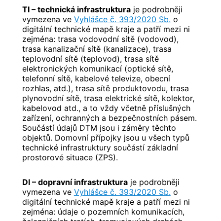
TI – technická infrastruktura
je podrobněji
vymezena ve
Vyhlášce č. 393/2020 Sb.
o
digitální technické mapě kraje a patří mezi ni
zejména: trasa vodovodní sítě (vodovod),
trasa kanalizační sítě (kanalizace), trasa
teplovodní sítě (teplovod), trasa sítě
elektronických komunikací (optické sítě,
telefonní sítě, kabelové televize, obecní
rozhlas, atd.), trasa sítě produktovodu, trasa
plynovodní sítě, trasa elektrické sítě, kolektor,
kabelovod atd., a to vždy včetně příslušných
zařízení, ochranných a bezpečnostních pásem.
Součástí údajů DTM jsou i záměry těchto
objektů. Domovní přípojky jsou u všech typů
technické infrastruktury součástí základní
prostorové situace (ZPS).
DI – dopravní infrastruktura
je podrobněji
vymezena ve
Vyhlášce č. 393/2020 Sb.
o
digitální technické mapě kraje a patří mezi ni
zejména: údaje o pozemních komunikacích,